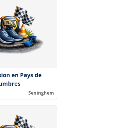
sion en Pays de
umbres
Seninghem