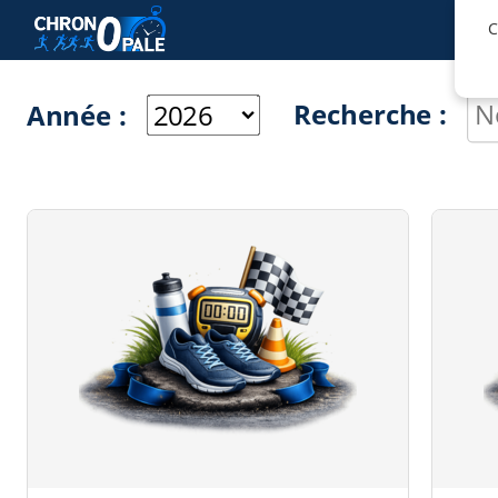
C
Recherche :
Année :