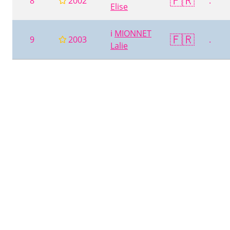
🇫🇷
8
2002
.
Elise
ℹ️
MIONNET
🇫🇷
9
2003
.
Lalie