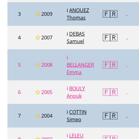
ℹ️
ANQUEZ
🇫🇷
3
2009
.
Thomas
ℹ️
DEBAS
🇫🇷
4
2007
.
Samuel
ℹ️
🇫🇷
5
2008
BELLANGER
.
Emma
ℹ️
BOULY
🇫🇷
6
2005
.
Anouk
ℹ️
COTTIN
🇫🇷
7
2004
.
Simeo
ℹ️
LELEU