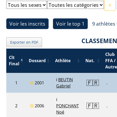
⭐
Voir les inscrits
Voir le top 1
9 athlètes
CLASSEMEN
Exporter en PDF
Club
Clt
Dossard
Athlète
Nat.
FFA /
Final
Autre
ℹ️
BEUTIN
🇫🇷
1
2001
.
Gabriel
ℹ️
🇫🇷
2
2006
PONCHANT
.
Noé