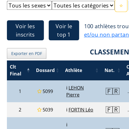
⭐
Voir les
Voir le
100 athlètes tro
inscrits
top 1
et/ou non partan
CLASSEMEN
Exporter en PDF
Clt
C
Dossard
Athlète
Nat.
Final
A
ℹ️
LEHON
🇫🇷
1
5099
.
Pierre
🇫🇷
2
5039
ℹ️
FORTIN Léo
.
ℹ️