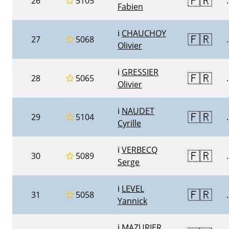
🇫🇷
26
5105
.
Fabien
ℹ️
CHAUCHOY
🇫🇷
27
5068
.
Olivier
ℹ️
GRESSIER
🇫🇷
28
5065
.
Olivier
ℹ️
NAUDET
🇫🇷
29
5104
.
Cyrille
ℹ️
VERBECQ
🇫🇷
30
5089
.
Serge
ℹ️
LEVEL
🇫🇷
31
5058
.
Yannick
ℹ️
MAZURIER