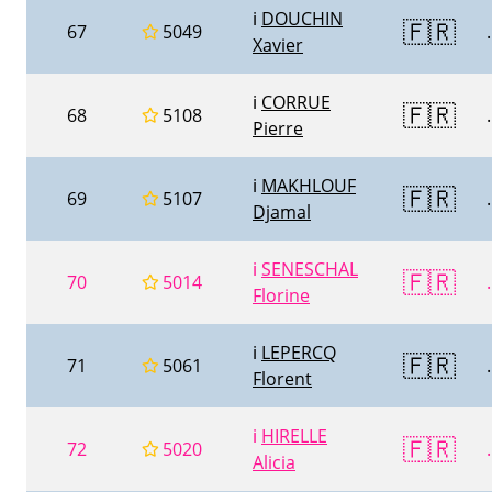
ℹ️
DOUCHIN
🇫🇷
67
5049
.
Xavier
ℹ️
CORRUE
🇫🇷
68
5108
.
Pierre
ℹ️
MAKHLOUF
🇫🇷
69
5107
.
Djamal
ℹ️
SENESCHAL
🇫🇷
70
5014
.
Florine
ℹ️
LEPERCQ
🇫🇷
71
5061
.
Florent
ℹ️
HIRELLE
🇫🇷
72
5020
.
Alicia