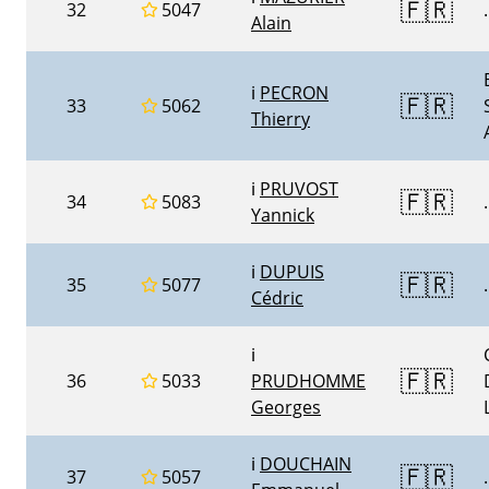
🇫🇷
32
5047
.
Alain
ℹ️
PECRON
🇫🇷
33
5062
Thierry
ℹ️
PRUVOST
🇫🇷
34
5083
.
Yannick
ℹ️
DUPUIS
🇫🇷
35
5077
.
Cédric
ℹ️
🇫🇷
36
5033
PRUDHOMME
Georges
ℹ️
DOUCHAIN
🇫🇷
37
5057
.