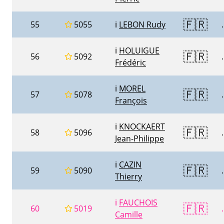
🇫🇷
55
5055
ℹ️
LEBON Rudy
.
ℹ️
HOLUIGUE
🇫🇷
56
5092
.
Frédéric
ℹ️
MOREL
🇫🇷
57
5078
.
François
ℹ️
KNOCKAERT
🇫🇷
58
5096
.
Jean-Philippe
ℹ️
CAZIN
🇫🇷
59
5090
.
Thierry
ℹ️
FAUCHOIS
🇫🇷
60
5019
.
Camille