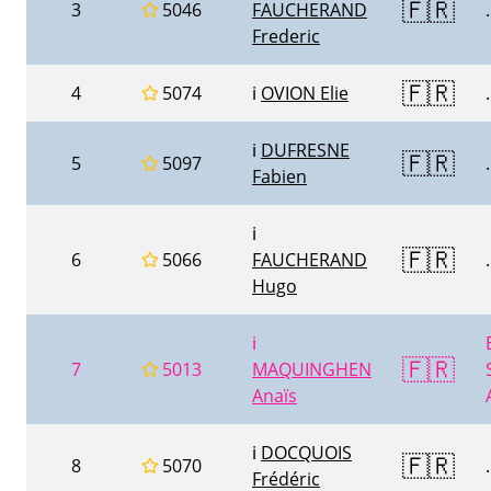
🇫🇷
3
5046
FAUCHERAND
.
Frederic
🇫🇷
4
5074
ℹ️
OVION Elie
.
ℹ️
DUFRESNE
🇫🇷
5
5097
.
Fabien
ℹ️
🇫🇷
6
5066
FAUCHERAND
.
Hugo
ℹ️
🇫🇷
7
5013
MAQUINGHEN
Anaïs
ℹ️
DOCQUOIS
🇫🇷
8
5070
.
Frédéric