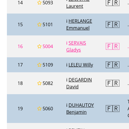
🇫🇷
14
5093
.
Laurent
ℹ️
HERLANGE
🇫🇷
15
5101
.
Emmanuel
ℹ️
SERVAIS
🇫🇷
16
5004
.
Gladys
🇫🇷
17
5109
ℹ️
LELEU Willy
.
ℹ️
DEGARDIN
🇫🇷
18
5082
.
David
ℹ️
DUHAUTOY
🇫🇷
19
5060
Benjamin