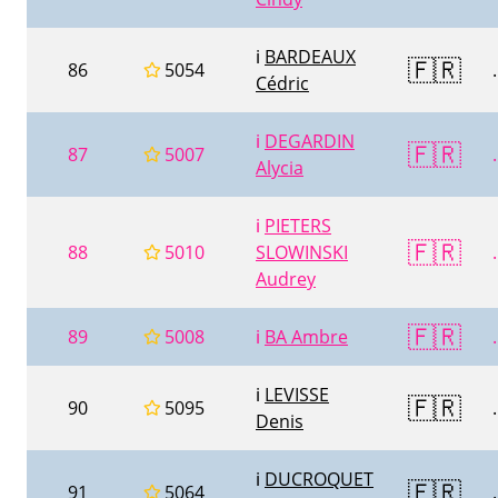
ℹ️
BARDEAUX
🇫🇷
86
5054
.
Cédric
ℹ️
DEGARDIN
🇫🇷
87
5007
.
Alycia
ℹ️
PIETERS
🇫🇷
88
5010
SLOWINSKI
.
Audrey
🇫🇷
89
5008
ℹ️
BA Ambre
.
ℹ️
LEVISSE
🇫🇷
90
5095
.
Denis
ℹ️
DUCROQUET
🇫🇷
91
5064
.