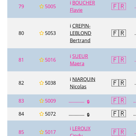
ℹ️
BOUCHER
🇫🇷
79
5005
.
Flavie
ℹ️
CREPIN-
🇫🇷
80
5053
LEBLOND
.
Bertrand
ℹ️
SUEUR
🇫🇷
81
5016
.
Maera
ℹ️
NIARQUIN
🇫🇷
82
5038
.
Nicolas
🇫🇷
83
5009
.............
..
🔒
🇫🇷
84
5072
.............
..
🔒
ℹ️
LEROUX
🇫🇷
85
5017
.
Cindy