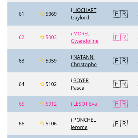
ℹ️
HOCHART
🇫🇷
61
5069
.
Gaylord
ℹ️
MOREL
🇫🇷
62
5003
.
Gwendoline
ℹ️
NATANNI
🇫🇷
63
5059
.
Christophe
ℹ️
BOYER
🇫🇷
64
5102
.
Pascal
🇫🇷
65
5012
ℹ️
LESOT Eva
.
ℹ️
PONCHEL
🇫🇷
66
5106
.
Jerome