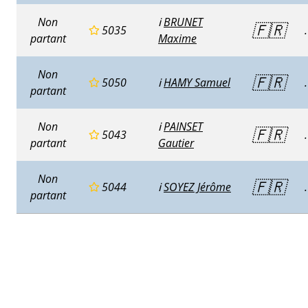
Non
ℹ️
BRUNET
🇫🇷
5035
.
partant
Maxime
Non
🇫🇷
5050
ℹ️
HAMY Samuel
.
partant
Non
ℹ️
PAINSET
🇫🇷
5043
.
partant
Gautier
Non
🇫🇷
5044
ℹ️
SOYEZ Jérôme
.
partant