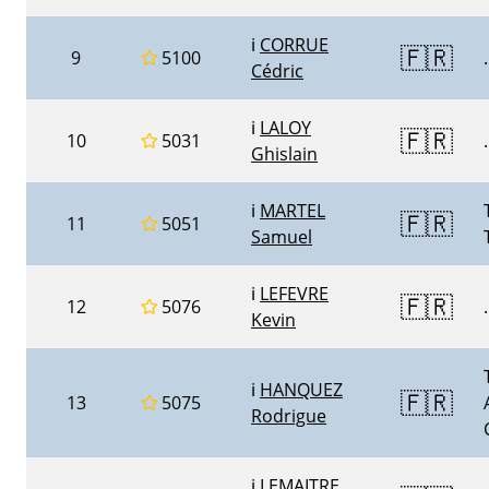
ℹ️
CORRUE
🇫🇷
9
5100
.
Cédric
ℹ️
LALOY
🇫🇷
10
5031
.
Ghislain
ℹ️
MARTEL
🇫🇷
11
5051
Samuel
ℹ️
LEFEVRE
🇫🇷
12
5076
.
Kevin
ℹ️
HANQUEZ
🇫🇷
13
5075
Rodrigue
ℹ️
LEMAITRE