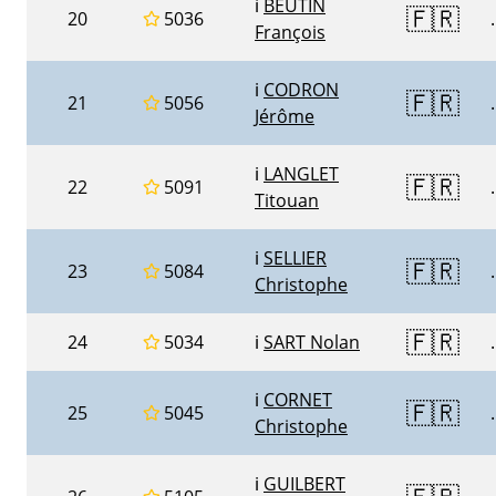
ℹ️
BEUTIN
🇫🇷
20
5036
.
François
ℹ️
CODRON
🇫🇷
21
5056
.
Jérôme
ℹ️
LANGLET
🇫🇷
22
5091
.
Titouan
ℹ️
SELLIER
🇫🇷
23
5084
.
Christophe
🇫🇷
24
5034
ℹ️
SART Nolan
.
ℹ️
CORNET
🇫🇷
25
5045
.
Christophe
ℹ️
GUILBERT