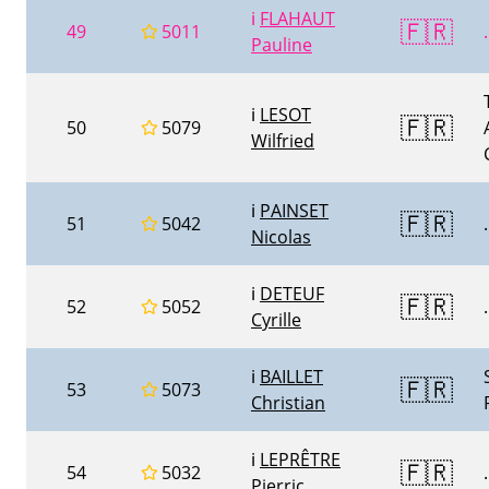
ℹ️
FLAHAUT
🇫🇷
49
5011
.
Pauline
ℹ️
LESOT
🇫🇷
50
5079
Wilfried
ℹ️
PAINSET
🇫🇷
51
5042
.
Nicolas
ℹ️
DETEUF
🇫🇷
52
5052
.
Cyrille
ℹ️
BAILLET
🇫🇷
53
5073
Christian
ℹ️
LEPRÊTRE
🇫🇷
54
5032
.
Pierric