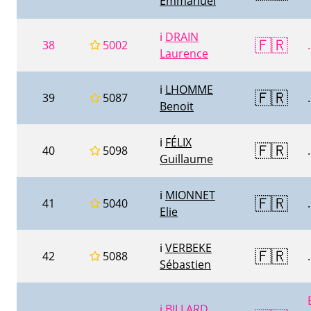
Emmanuel
ℹ️
DRAIN
🇫🇷
38
5002
.
Laurence
ℹ️
LHOMME
🇫🇷
39
5087
.
Benoit
ℹ️
FÉLIX
🇫🇷
40
5098
.
Guillaume
ℹ️
MIONNET
🇫🇷
41
5040
.
Elie
ℹ️
VERBEKE
🇫🇷
42
5088
.
Sébastien
ℹ️
BILLARD