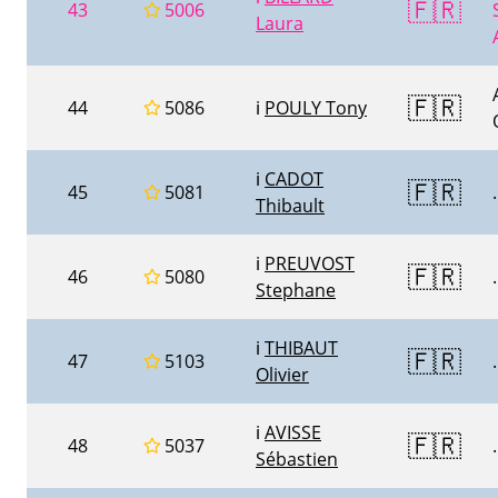
🇫🇷
43
5006
Laura
🇫🇷
44
5086
ℹ️
POULY Tony
ℹ️
CADOT
🇫🇷
45
5081
.
Thibault
ℹ️
PREUVOST
🇫🇷
46
5080
.
Stephane
ℹ️
THIBAUT
🇫🇷
47
5103
.
Olivier
ℹ️
AVISSE
🇫🇷
48
5037
.
Sébastien