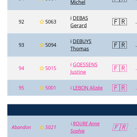
Michel
ℹ️
DEBAS
🇫🇷
92
5063
.
Gerard
ℹ️
DEBUYS
🇫🇷
93
5094
.
Thomas
ℹ️
GOESSENS
🇫🇷
94
5015
.
Justine
🇫🇷
95
5001
ℹ️
LEBON Alizée
.
ℹ️
ROURE Anne
🇫🇷
Abandon
5021
.
Sophie