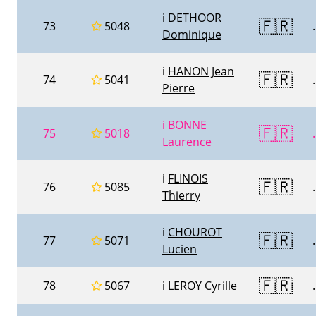
ℹ️
DETHOOR
🇫🇷
73
5048
.
Dominique
ℹ️
HANON Jean
🇫🇷
74
5041
.
Pierre
ℹ️
BONNE
🇫🇷
75
5018
.
Laurence
ℹ️
FLINOIS
🇫🇷
76
5085
.
Thierry
ℹ️
CHOUROT
🇫🇷
77
5071
.
Lucien
🇫🇷
78
5067
ℹ️
LEROY Cyrille
.