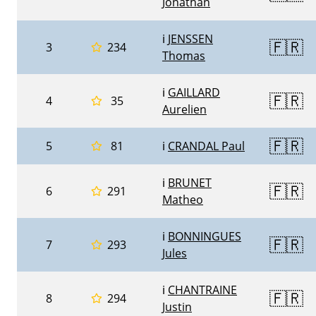
Jonathan
ℹ️
JENSSEN
🇫🇷
3
234
Thomas
ℹ️
GAILLARD
🇫🇷
4
35
Aurelien
🇫🇷
5
81
ℹ️
CRANDAL Paul
ℹ️
BRUNET
🇫🇷
6
291
Matheo
ℹ️
BONNINGUES
🇫🇷
7
293
Jules
ℹ️
CHANTRAINE
🇫🇷
8
294
Justin