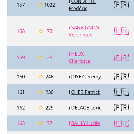
ℹ️
CONDETTE
🇫🇷
157
1022
Frédéric
ℹ️
SAUVIGNON
🇫🇷
158
73
Veronique
ℹ️
HEUX
🇫🇷
159
25
Charlotte
🇫🇷
160
246
ℹ️
JOYEZ Jeremy
🇧🇪
161
230
ℹ️
CHEB Patrick
🇫🇷
162
229
ℹ️
DELAGE Loric
🇫🇷
163
77
ℹ️
BAILLY Lucile