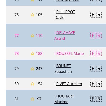
ℹ️
PHILIPPOT
🇫🇷
76
105
David
ℹ️
DELAHAYE
🇫🇷
77
110
Astrid
🇫🇷
78
188
ℹ️
ROUSSEL Marie
ℹ️
BRUNET
🇫🇷
79
247
Sebastien
🇫🇷
80
154
ℹ️
RIVET Aurelien
ℹ️
HOCHART
🇫🇷
81
97
Maxime