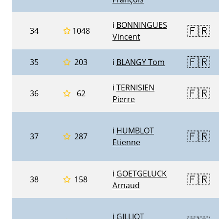
ℹ️
BONNINGUES
🇫🇷
34
1048
Vincent
🇫🇷
35
203
ℹ️
BLANGY Tom
ℹ️
TERNISIEN
🇫🇷
36
62
Pierre
ℹ️
HUMBLOT
🇫🇷
37
287
Etienne
ℹ️
GOETGELUCK
🇫🇷
38
158
Arnaud
ℹ️
GILLIOT