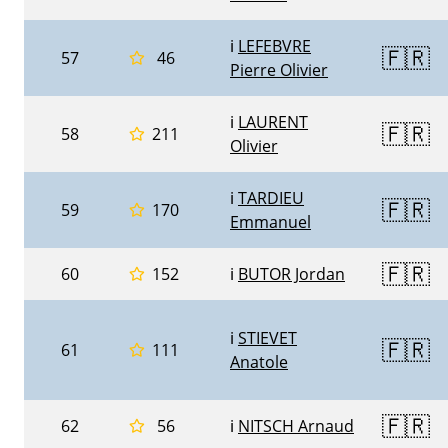
ℹ️
LEFEBVRE
🇫🇷
57
46
Pierre Olivier
ℹ️
LAURENT
🇫🇷
58
211
Olivier
ℹ️
TARDIEU
🇫🇷
59
170
Emmanuel
🇫🇷
60
152
ℹ️
BUTOR Jordan
ℹ️
STIEVET
🇫🇷
61
111
Anatole
🇫🇷
62
56
ℹ️
NITSCH Arnaud