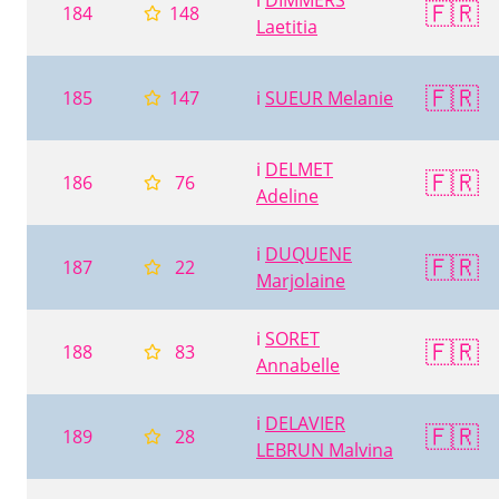
ℹ️
DIMMERS
🇫🇷
184
148
Laetitia
🇫🇷
185
147
ℹ️
SUEUR Melanie
ℹ️
DELMET
🇫🇷
186
76
Adeline
ℹ️
DUQUENE
🇫🇷
187
22
Marjolaine
ℹ️
SORET
🇫🇷
188
83
Annabelle
ℹ️
DELAVIER
🇫🇷
189
28
LEBRUN Malvina