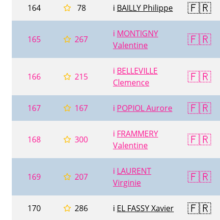
🇫🇷
164
78
ℹ️
BAILLY Philippe
ℹ️
MONTIGNY
🇫🇷
165
267
Valentine
ℹ️
BELLEVILLE
🇫🇷
166
215
Clemence
🇫🇷
167
167
ℹ️
POPIOL Aurore
ℹ️
FRAMMERY
🇫🇷
168
300
Valentine
ℹ️
LAURENT
🇫🇷
169
207
Virginie
🇫🇷
170
286
ℹ️
EL FASSY Xavier