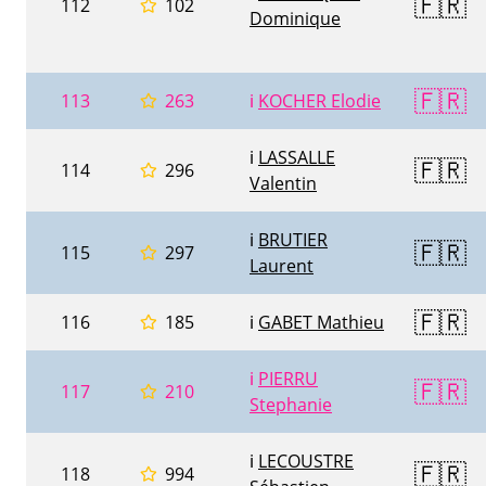
🇫🇷
112
102
Dominique
🇫🇷
113
263
ℹ️
KOCHER Elodie
ℹ️
LASSALLE
🇫🇷
114
296
Valentin
ℹ️
BRUTIER
🇫🇷
115
297
Laurent
🇫🇷
116
185
ℹ️
GABET Mathieu
ℹ️
PIERRU
🇫🇷
117
210
Stephanie
ℹ️
LECOUSTRE
🇫🇷
118
994