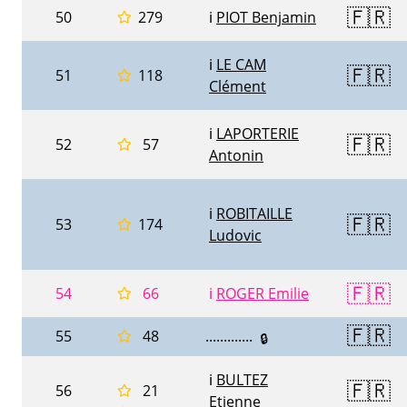
🇫🇷
50
279
ℹ️
PIOT Benjamin
ℹ️
LE CAM
🇫🇷
51
118
Clément
ℹ️
LAPORTERIE
🇫🇷
52
57
Antonin
ℹ️
ROBITAILLE
🇫🇷
53
174
Ludovic
🇫🇷
54
66
ℹ️
ROGER Emilie
🇫🇷
55
48
.............
🔒
ℹ️
BULTEZ
🇫🇷
56
21
Etienne