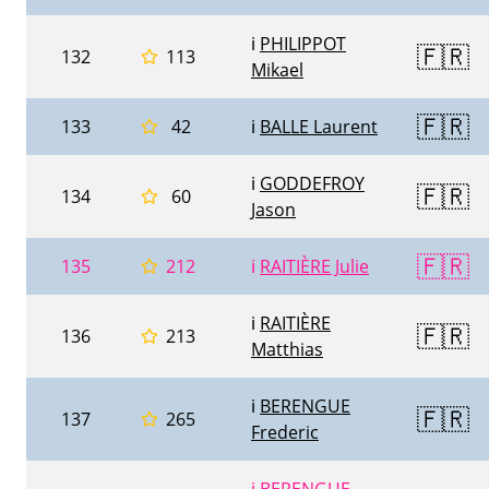
ℹ️
PHILIPPOT
🇫🇷
132
113
Mikael
🇫🇷
133
42
ℹ️
BALLE Laurent
ℹ️
GODDEFROY
🇫🇷
134
60
Jason
🇫🇷
135
212
ℹ️
RAITIÈRE Julie
ℹ️
RAITIÈRE
🇫🇷
136
213
Matthias
ℹ️
BERENGUE
🇫🇷
137
265
Frederic