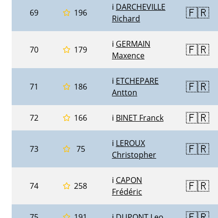
ℹ️
DARCHEVILLE
🇫🇷
69
196
Richard
ℹ️
GERMAIN
🇫🇷
70
179
Maxence
ℹ️
ETCHEPARE
🇫🇷
71
186
Antton
🇫🇷
72
166
ℹ️
BINET Franck
ℹ️
LEROUX
🇫🇷
73
75
Christopher
ℹ️
CAPON
🇫🇷
74
258
Frédéric
🇫🇷
75
191
ℹ️
DUPONT Leo