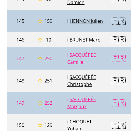
Damien
🇫🇷
145
159
ℹ️
HENNON Julien
🇫🇷
146
10
ℹ️
BRUNET Marc
ℹ️
SACQUÉPÉE
🇫🇷
147
250
Camille
ℹ️
SACQUÉPÉE
🇫🇷
148
251
Christophe
ℹ️
SACQUÉPÉE
🇫🇷
149
252
Margaux
ℹ️
CHOQUET
🇫🇷
150
129
Yohan