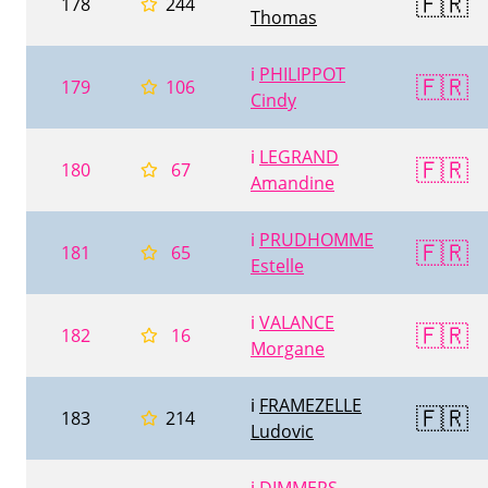
🇫🇷
178
244
Thomas
ℹ️
PHILIPPOT
🇫🇷
179
106
Cindy
ℹ️
LEGRAND
🇫🇷
180
67
Amandine
ℹ️
PRUDHOMME
🇫🇷
181
65
Estelle
ℹ️
VALANCE
🇫🇷
182
16
Morgane
ℹ️
FRAMEZELLE
🇫🇷
183
214
Ludovic