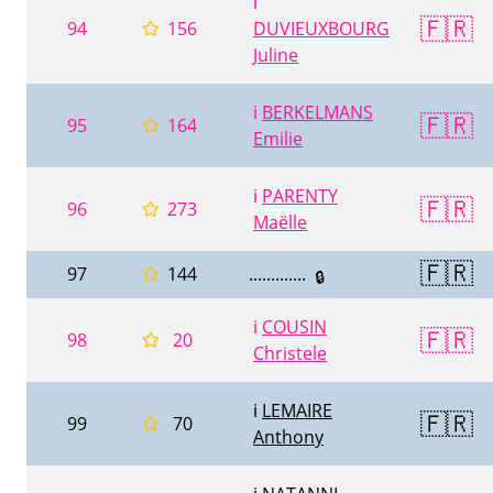
ℹ️
🇫🇷
94
156
DUVIEUXBOURG
Juline
ℹ️
BERKELMANS
🇫🇷
95
164
Emilie
ℹ️
PARENTY
🇫🇷
96
273
Maëlle
🇫🇷
97
144
.............
🔒
ℹ️
COUSIN
🇫🇷
98
20
Christele
ℹ️
LEMAIRE
🇫🇷
99
70
Anthony