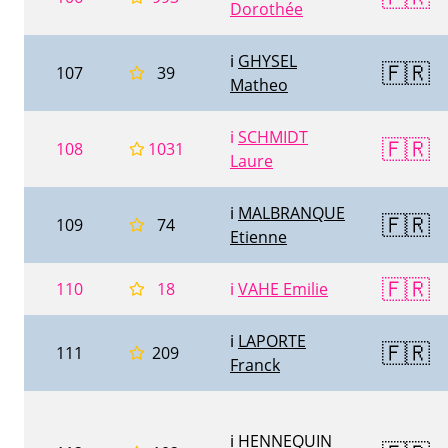
Dorothée
ℹ️
GHYSEL
🇫🇷
107
39
Matheo
ℹ️
SCHMIDT
🇫🇷
108
1031
Laure
ℹ️
MALBRANQUE
🇫🇷
109
74
Etienne
🇫🇷
110
18
ℹ️
VAHE Emilie
ℹ️
LAPORTE
🇫🇷
111
209
Franck
ℹ️
HENNEQUIN