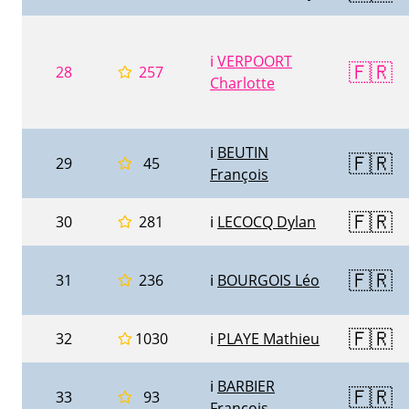
ℹ️
VERPOORT
🇫🇷
28
257
Charlotte
ℹ️
BEUTIN
🇫🇷
29
45
François
🇫🇷
30
281
ℹ️
LECOCQ Dylan
🇫🇷
31
236
ℹ️
BOURGOIS Léo
🇫🇷
32
1030
ℹ️
PLAYE Mathieu
ℹ️
BARBIER
🇫🇷
33
93
François