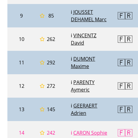
ℹ️
JOUSSET
🇫🇷
9
85
DEHAMEL Marc
ℹ️
VINCENTZ
🇫🇷
10
262
David
ℹ️
DUMONT
🇫🇷
11
292
Maxime
ℹ️
PARENTY
🇫🇷
12
272
Aymeric
ℹ️
GEERAERT
🇫🇷
13
145
Adrien
🇫🇷
14
242
ℹ️
CARON Sophie