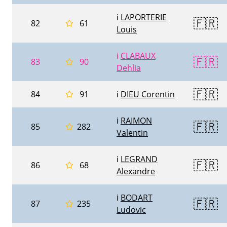
ℹ️
LAPORTERIE
🇫🇷
82
61
Louis
ℹ️
CLABAUX
🇫🇷
83
90
Dehlia
🇫🇷
84
91
ℹ️
DIEU Corentin
ℹ️
RAIMON
🇫🇷
85
282
Valentin
ℹ️
LEGRAND
🇫🇷
86
68
Alexandre
ℹ️
BODART
🇫🇷
87
235
Ludovic