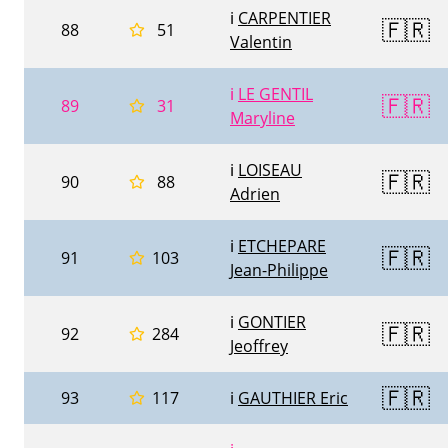
ℹ️
CARPENTIER
🇫🇷
88
51
Valentin
ℹ️
LE GENTIL
🇫🇷
89
31
Maryline
ℹ️
LOISEAU
🇫🇷
90
88
Adrien
ℹ️
ETCHEPARE
🇫🇷
91
103
Jean-Philippe
ℹ️
GONTIER
🇫🇷
92
284
Jeoffrey
🇫🇷
93
117
ℹ️
GAUTHIER Eric