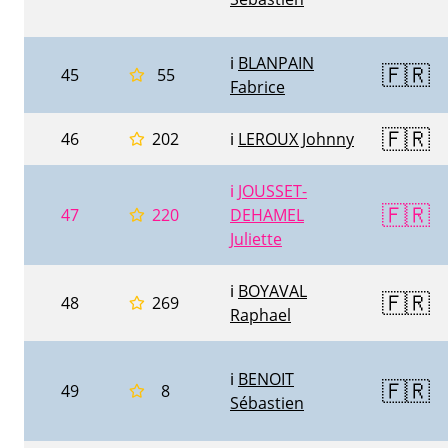
ℹ️
BLANPAIN
🇫🇷
45
55
Fabrice
🇫🇷
46
202
ℹ️
LEROUX Johnny
ℹ️
JOUSSET-
🇫🇷
47
220
DEHAMEL
Juliette
ℹ️
BOYAVAL
🇫🇷
48
269
Raphael
ℹ️
BENOIT
🇫🇷
49
8
Sébastien