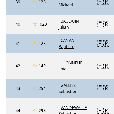
🇫🇷
39
126
Mickaël
ℹ️
BAUDUIN
🇫🇷
40
1023
Julian
ℹ️
CANVA
🇫🇷
41
125
Baptiste
ℹ️
LHONNEUR
🇫🇷
42
149
Loïc
ℹ️
GALLIEZ
🇫🇷
43
254
Sébastien
ℹ️
VANDEWALLE
🇫🇷
44
298
Sebastien