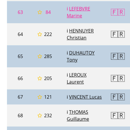
ℹ️
LEFEBVRE
🇫🇷
63
84
Marine
ℹ️
HENNUYER
🇫🇷
64
222
Christian
ℹ️
DUHAUTOY
🇫🇷
65
285
Tony
ℹ️
LEROUX
🇫🇷
66
205
Laurent
🇫🇷
67
121
ℹ️
VINCENT Lucas
ℹ️
THOMAS
🇫🇷
68
232
Guillaume