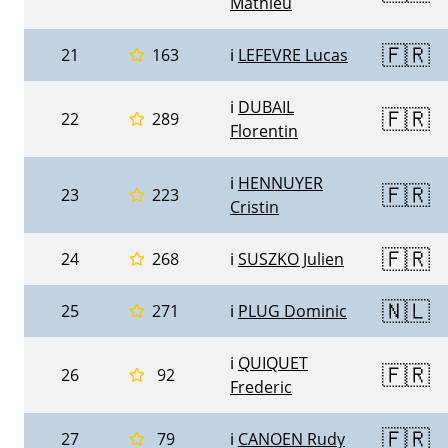
Mathieu
🇫🇷
21
163
ℹ️
LEFEVRE Lucas
ℹ️
DUBAIL
🇫🇷
22
289
Florentin
ℹ️
HENNUYER
🇫🇷
23
223
Cristin
🇫🇷
24
268
ℹ️
SUSZKO Julien
🇳🇱
25
271
ℹ️
PLUG Dominic
ℹ️
QUIQUET
🇫🇷
26
92
Frederic
🇫🇷
27
79
ℹ️
CANOEN Rudy