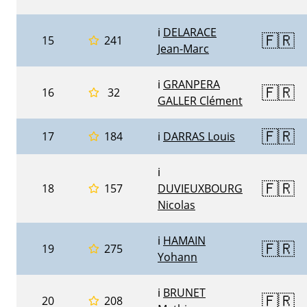
ℹ️
DELARACE
🇫🇷
15
241
Jean-Marc
ℹ️
GRANPERA
🇫🇷
16
32
GALLER Clément
🇫🇷
17
184
ℹ️
DARRAS Louis
ℹ️
🇫🇷
18
157
DUVIEUXBOURG
Nicolas
ℹ️
HAMAIN
🇫🇷
19
275
Yohann
ℹ️
BRUNET
🇫🇷
20
208