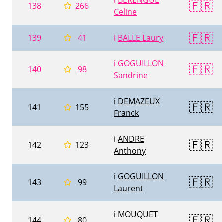
ℹ️
BERENGUE
🇫🇷
138
266
Celine
🇫🇷
139
41
ℹ️
BALLE Laury
ℹ️
GOGUILLON
🇫🇷
140
98
Sandrine
ℹ️
DEMAZEUX
🇫🇷
141
155
Franck
ℹ️
ANDRE
🇫🇷
142
123
Anthony
ℹ️
GOGUILLON
🇫🇷
143
99
Laurent
ℹ️
MOUQUET
🇫🇷
144
80