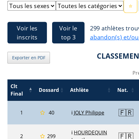
⭐
Voir les
Voir le
299 athlètes trou
inscrits
top 3
abandon(s) et/ou
CLASSEMEN
Exporter en PDF
Pr
Clt
Dossard
Athlète
Nat.
Final
🇫🇷
1
40
ℹ️
JOLY Philippe
ℹ️
HOURDEQUIN
🇫🇷
2
299