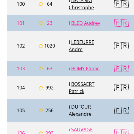
ℹ️
NATANNI
🇫🇷
100
64
Christophe
🇫🇷
101
23
ℹ️
BLED Audrey
ℹ️
LEBEURRE
🇫🇷
102
1020
Andre
🇫🇷
103
63
ℹ️
BOMY Elodie
ℹ️
BOSSAERT
🇫🇷
104
992
Patrick
ℹ️
DUFOUR
🇫🇷
105
256
Alexandre
ℹ️
SAUVAGE
🇫🇷
106
993