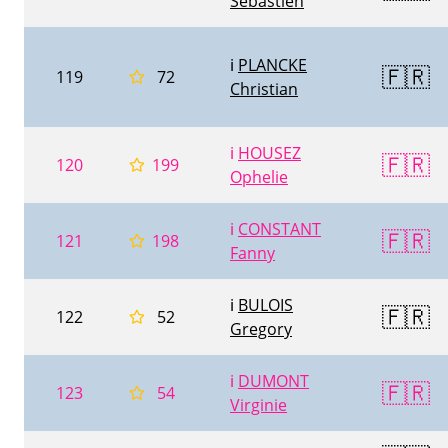
Sébastien
ℹ️
PLANCKE
🇫🇷
119
72
Christian
ℹ️
HOUSEZ
🇫🇷
120
199
Ophelie
ℹ️
CONSTANT
🇫🇷
121
198
Fanny
ℹ️
BULOIS
🇫🇷
122
52
Gregory
ℹ️
DUMONT
🇫🇷
123
54
Virginie