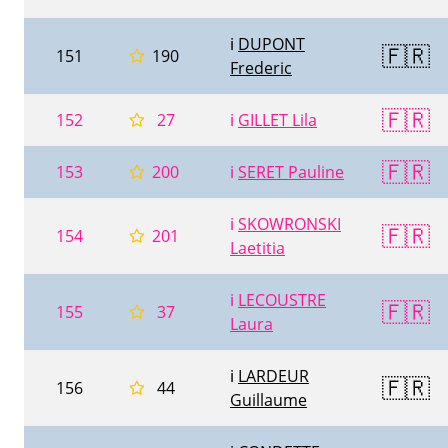
ℹ️
DUPONT
🇫🇷
151
190
Frederic
🇫🇷
152
27
ℹ️
GILLET Lila
🇫🇷
153
200
ℹ️
SERET Pauline
ℹ️
SKOWRONSKI
🇫🇷
154
201
Laetitia
ℹ️
LECOUSTRE
🇫🇷
155
37
Laura
ℹ️
LARDEUR
🇫🇷
156
44
Guillaume