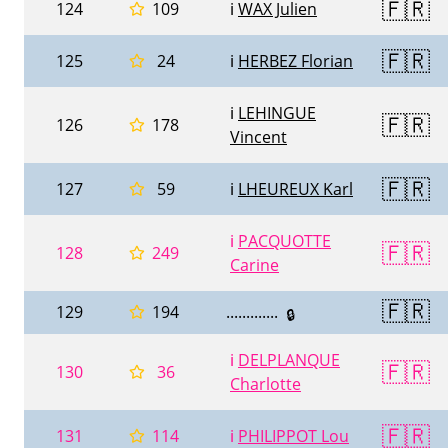
🇫🇷
124
109
ℹ️
WAX Julien
🇫🇷
125
24
ℹ️
HERBEZ Florian
ℹ️
LEHINGUE
🇫🇷
126
178
Vincent
🇫🇷
127
59
ℹ️
LHEUREUX Karl
ℹ️
PACQUOTTE
🇫🇷
128
249
Carine
🇫🇷
129
194
.............
🔒
ℹ️
DELPLANQUE
🇫🇷
130
36
Charlotte
🇫🇷
131
114
ℹ️
PHILIPPOT Lou