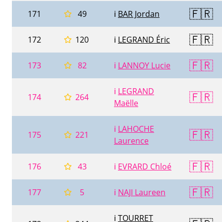
🇫🇷
171
49
ℹ️
BAR Jordan
🇫🇷
172
120
ℹ️
LEGRAND Éric
🇫🇷
173
82
ℹ️
LANNOY Lucie
ℹ️
LEGRAND
🇫🇷
174
264
Maëlle
ℹ️
LAHOCHE
🇫🇷
175
221
Laurence
🇫🇷
176
43
ℹ️
EVRARD Chloé
🇫🇷
177
5
ℹ️
NAJI Laureen
ℹ️
TOURRET