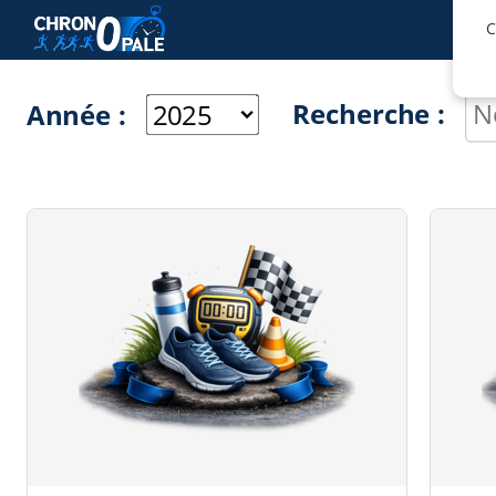
C
Recherche :
Année :